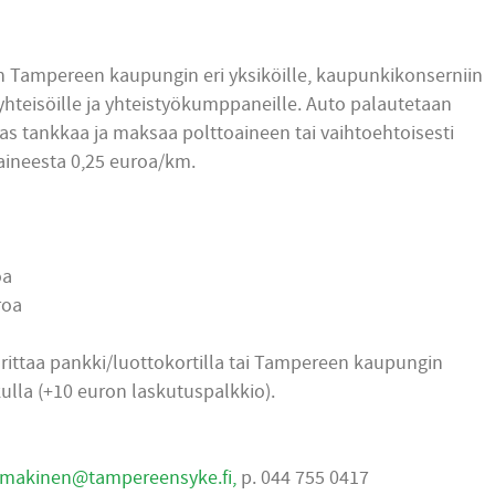
n Tampereen kaupungin eri yksiköille, kaupunkikonserniin
/yhteisöille ja yhteistyökumppaneille. Auto palautetaan
kas tankkaa ja maksaa polttoaineen tai vaihtoehtoisesti
ineesta 0,25 euroa/km.
oa
roa
ittaa pankki/luottokortilla tai Tampereen kaupungin
kulla (+10 euron laskutuspalkkio).
.makinen@tampereensyke.fi
,
p. 044 755 0417