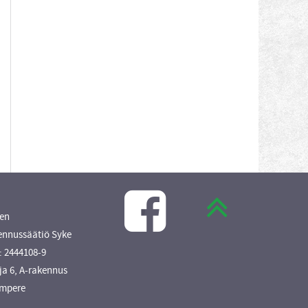
en
ennussäätiö Syke
: 2444108-9
ja 6, A-rakennus
ampere