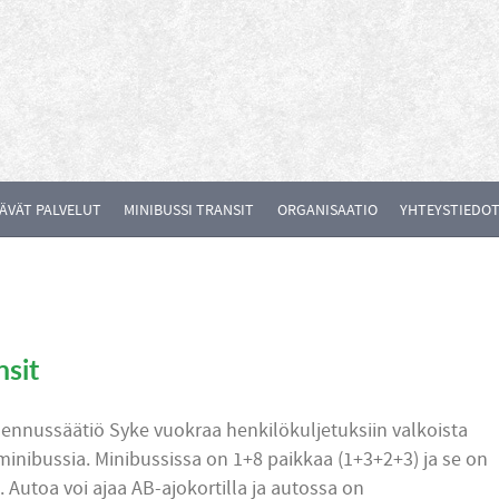
ÄVÄT PALVELUT
MINIBUSSI TRANSIT
ORGANISAATIO
YHTEYSTIEDO
nsit
nnussäätiö Syke vuokraa henkilökuljetuksiin valkoista
 minibussia. Minibussissa on 1+8 paikkaa (1+3+2+3) ja se on
 Autoa voi ajaa AB-ajokortilla ja autossa on