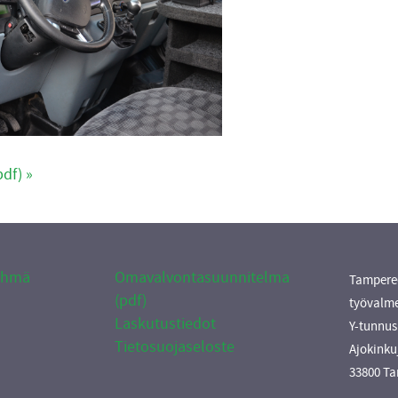
pdf) »
yhmä
Omavalvontasuunnitelma
Tampere
(pdf)
työvalm
Laskutustiedot
Y-tunnus
Tietosuojaseloste
Ajokinku
33800 T