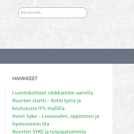
Etsi
sivuilta...
T
HANKKEET
Luontokohteet ratikkareitin varrella
Nuorten startti – Kohti työtä ja
koulutusta IPS-mallilla
Avoin Syke – Luovuuden, oppimisen ja
hyvinvoinnin tila
Nuorten SYKE ja työpajatoiminta