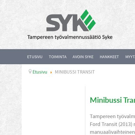
ETUSIVU
TOIMINTA
AVOIN SYKE
HANKKEET
MYYT
Etusivu
MINIBUSSI TRANSIT
Minibussi Tra
Tampereen työvalme
Ford Transit (2013)
manuaalivaihteinen.