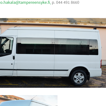
o.hakala@tampereensyke.fi
,
p. 044 491 8660