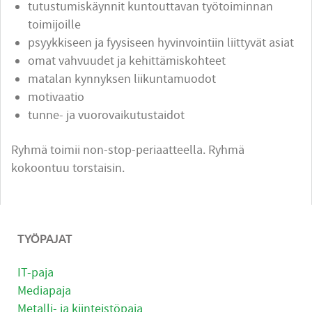
tutustumiskäynnit kuntouttavan työtoiminnan
toimijoille
psyykkiseen ja fyysiseen hyvinvointiin liittyvät asiat
omat vahvuudet ja kehittämiskohteet
matalan kynnyksen liikuntamuodot
motivaatio
tunne- ja vuorovaikutustaidot
Ryhmä toimii non-stop-periaatteella. Ryhmä
kokoontuu torstaisin.
TYÖPAJAT
IT-paja
Mediapaja
Metalli- ja kiinteistöpaja