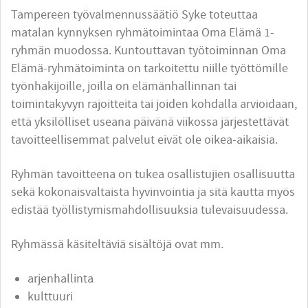
Tampereen työvalmennussäätiö Syke toteuttaa
matalan kynnyksen ryhmätoimintaa Oma Elämä 1-
ryhmän muodossa. Kuntouttavan työtoiminnan Oma
Elämä-ryhmätoiminta on tarkoitettu niille työttömille
työnhakijoille, joilla on elämänhallinnan tai
toimintakyvyn rajoitteita tai joiden kohdalla arvioidaan,
että yksilölliset useana päivänä viikossa järjestettävät
tavoitteellisemmat palvelut eivät ole oikea-aikaisia.
Ryhmän tavoitteena on tukea osallistujien osallisuutta
sekä kokonaisvaltaista hyvinvointia ja sitä kautta myös
edistää työllistymismahdollisuuksia tulevaisuudessa.
Ryhmässä käsiteltäviä sisältöjä ovat mm.
arjenhallinta
kulttuuri