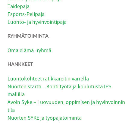
Taidepaja
Esports-Pelipaja
Luonto- ja hyvinvointipaja
RYHMÄTOIMINTA
Oma elämä -ryhmä
HANKKEET
Luontokohteet ratikkareitin varrella
Nuorten startti – Kohti työtä ja koulutusta IPS-
mallilla
Avoin Syke – Luovuuden, oppimisen ja hyvinvoinnin
tila
Nuorten SYKE ja työpajatoiminta